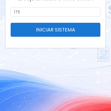
INICIAR SISTEMA