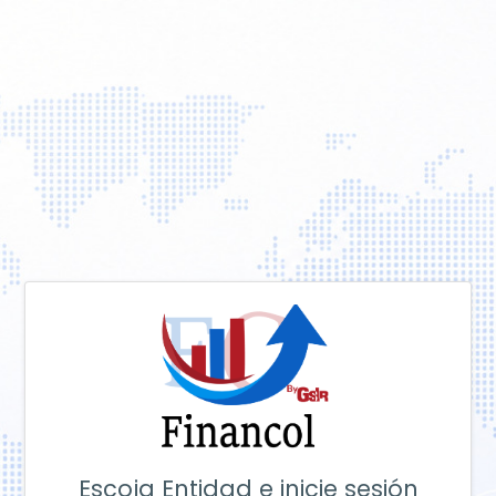
Escoja Entidad e inicie sesión