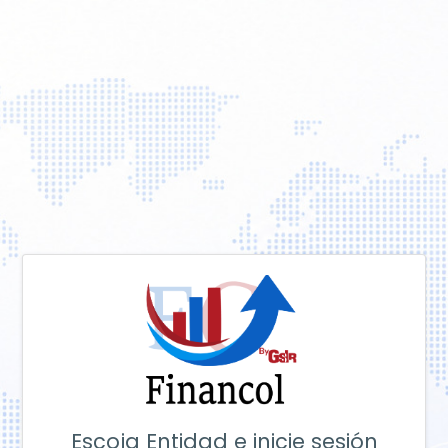
Escoja Entidad e inicie sesión