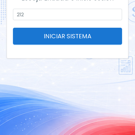
INICIAR SISTEMA