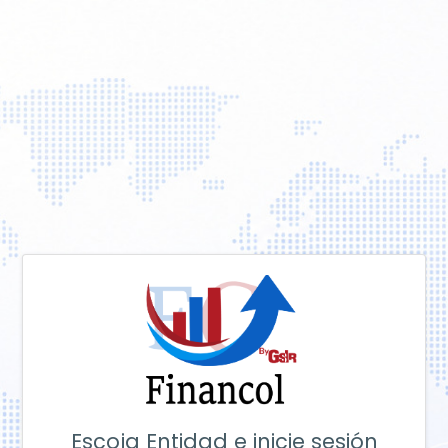
Escoja Entidad e inicie sesión