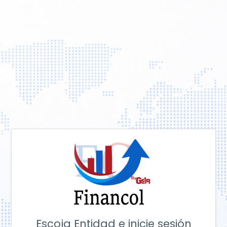
Escoja Entidad e inicie sesión