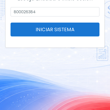
INICIAR SISTEMA