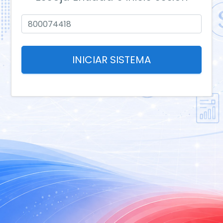
INICIAR SISTEMA