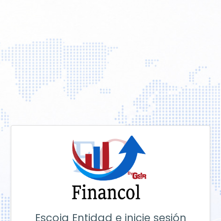
Escoja Entidad e inicie sesión