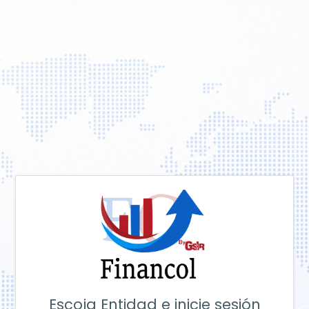
Escoja Entidad e inicie sesión