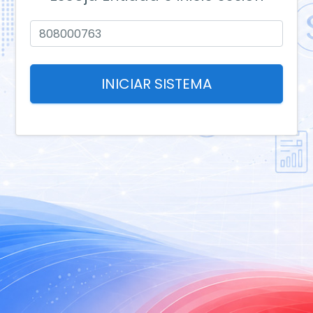
INICIAR SISTEMA