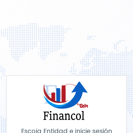
Escoja Entidad e inicie sesión