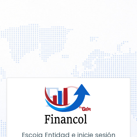
Escoja Entidad e inicie sesión