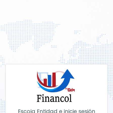
Escoja Entidad e inicie sesión