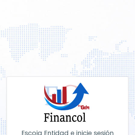
Escoja Entidad e inicie sesión