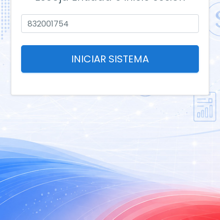
INICIAR SISTEMA