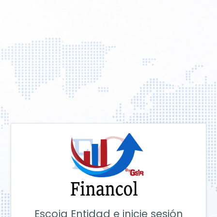
Escoja Entidad e inicie sesión