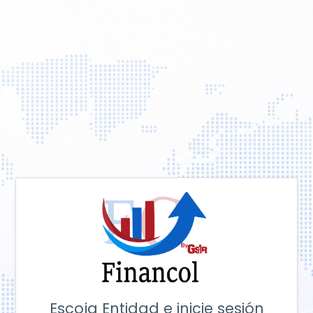
Escoja Entidad e inicie sesión