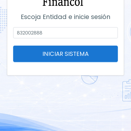
Escoja Entidad e inicie sesión
INICIAR SISTEMA