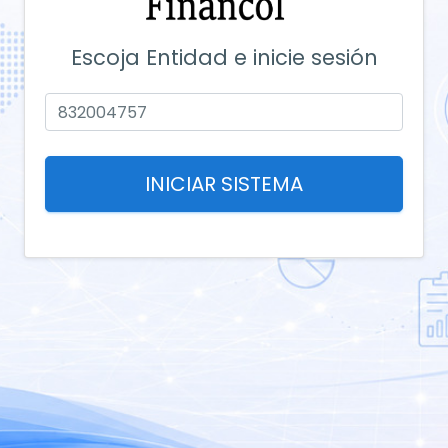
Escoja Entidad e inicie sesión
INICIAR SISTEMA