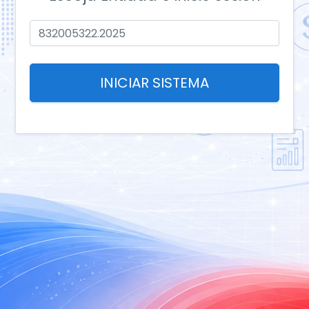
INICIAR SISTEMA