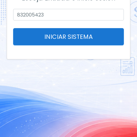
INICIAR SISTEMA