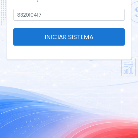
INICIAR SISTEMA