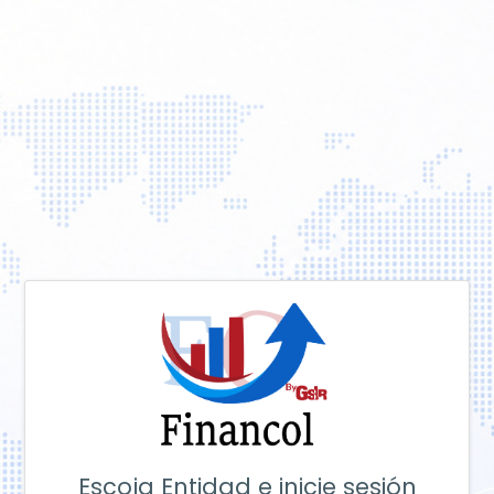
Escoja Entidad e inicie sesión