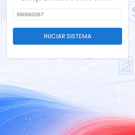
INICIAR SISTEMA