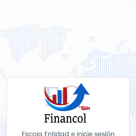
Escoja Entidad e inicie sesión