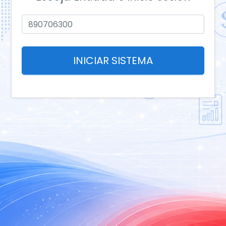
INICIAR SISTEMA