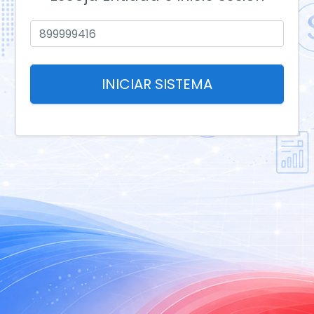
INICIAR SISTEMA