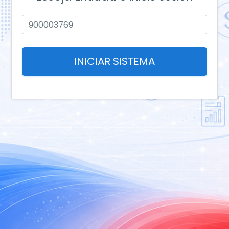
INICIAR SISTEMA