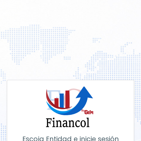
Escoja Entidad e inicie sesión