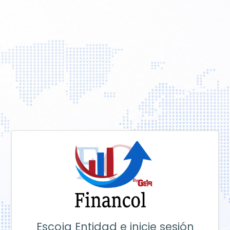
Escoja Entidad e inicie sesión