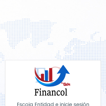
Escoja Entidad e inicie sesión