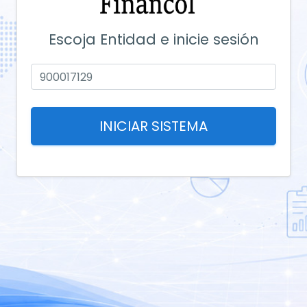
Escoja Entidad e inicie sesión
INICIAR SISTEMA