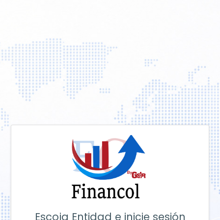
Escoja Entidad e inicie sesión